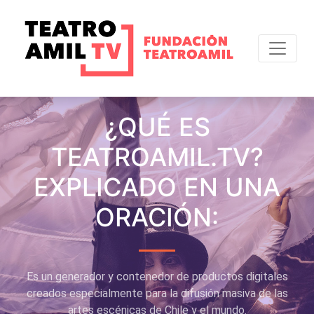
¿QUÉ ES
TEATROAMIL.TV?
EXPLICADO EN UNA
ORACIÓN:
Es un generador y contenedor de productos digitales
creados especialmente para la difusión masiva de las
artes escénicas de Chile y el mundo.